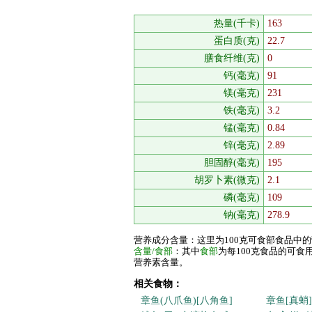
热量(千卡)
163
蛋白质(克)
22.7
膳食纤维(克)
0
钙(毫克)
91
镁(毫克)
231
铁(毫克)
3.2
锰(毫克)
0.84
锌(毫克)
2.89
胆固醇(毫克)
195
胡罗卜素(微克)
2.1
磷(毫克)
109
钠(毫克)
278.9
营养成分含量：这里为100克可食部食品中
含量/食部
：其中
食部
为每100克食品的可
营养素含量。
相关食物：
章鱼(八爪鱼)[八角鱼]
章鱼[真蛸]