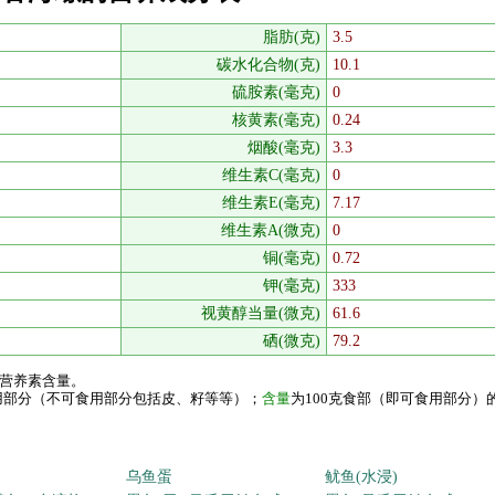
脂肪(克)
3.5
碳水化合物(克)
10.1
硫胺素(毫克)
0
核黄素(毫克)
0.24
烟酸(毫克)
3.3
维生素C(毫克)
0
维生素E(毫克)
7.17
维生素A(微克)
0
铜(毫克)
0.72
钾(毫克)
333
视黄醇当量(微克)
61.6
硒(微克)
79.2
的营养素含量。
食用部分（不可食用部分包括皮、籽等等）；
含量
为100克食部（即可食用部分）
乌鱼蛋
鱿鱼(水浸)