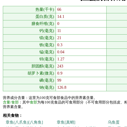
热量(千卡)
66
蛋白质(克)
14.1
膳食纤维(克)
0
钙(毫克)
11
镁(毫克)
21
铁(毫克)
0.3
锰(毫克)
0.04
锌(毫克)
1.27
胆固醇(毫克)
243
胡罗卜素(微克)
0.9
磷(毫克)
99
钠(毫克)
126.8
营养成分含量：这里为100克可食部食品中的营养素含量。
含量/食部
：其中
食部
为每100克食品的可食用部分（不可食用部分包括皮、
营养素含量。
相关食物：
章鱼(八爪鱼)[八角鱼]
章鱼[真蛸]
乌鱼蛋