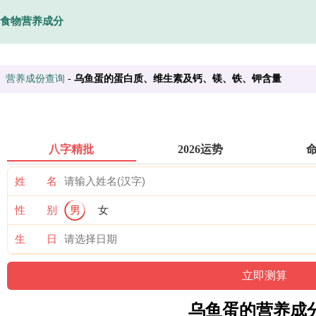
食物营养成分
营养成份查询
-
乌鱼蛋的蛋白质、维生素及钙、镁、铁、钾含量
八字精批
2026运势
姓 名
性 别
男
女
生 日
乌鱼蛋的营养成