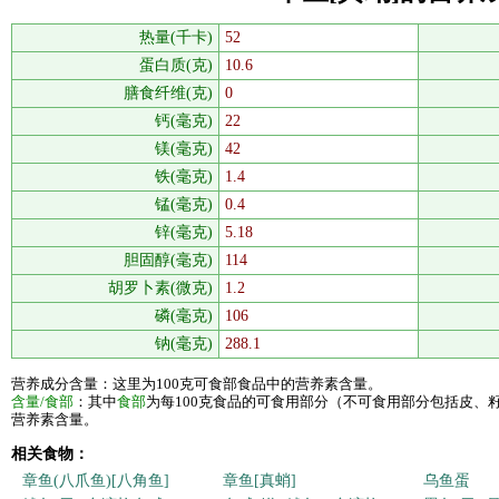
热量(千卡)
52
蛋白质(克)
10.6
膳食纤维(克)
0
钙(毫克)
22
镁(毫克)
42
铁(毫克)
1.4
锰(毫克)
0.4
锌(毫克)
5.18
胆固醇(毫克)
114
胡罗卜素(微克)
1.2
磷(毫克)
106
钠(毫克)
288.1
营养成分含量：这里为100克可食部食品中的营养素含量。
含量/食部
：其中
食部
为每100克食品的可食用部分（不可食用部分包括皮、
营养素含量。
相关食物：
章鱼(八爪鱼)[八角鱼]
章鱼[真蛸]
乌鱼蛋