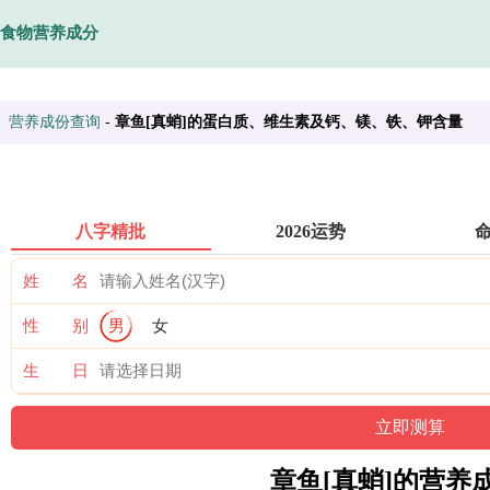
食物营养成分
营养成份查询
-
章鱼[真蛸]的蛋白质、维生素及钙、镁、铁、钾含量
八字精批
2026运势
姓 名
性 别
男
女
生 日
章鱼[真蛸]的营养