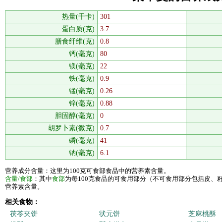
热量(千卡)
301
蛋白质(克)
3.7
膳食纤维(克)
0.8
钙(毫克)
80
镁(毫克)
22
铁(毫克)
0.9
锰(毫克)
0.26
锌(毫克)
0.88
胆固醇(毫克)
0
胡罗卜素(微克)
0.7
磷(毫克)
41
钠(毫克)
6.1
营养成分含量：这里为100克可食部食品中的营养素含量。
含量/食部
：其中
食部
为每100克食品的可食用部分（不可食用部分包括皮、
营养素含量。
相关食物：
茯苓夹饼
状元饼
芝麻桃酥