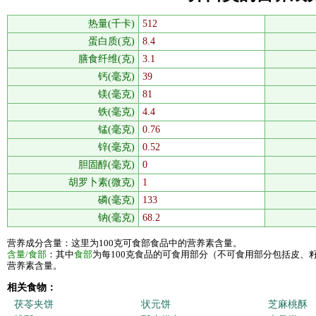
热量(千卡)
512
蛋白质(克)
8.4
膳食纤维(克)
3.1
钙(毫克)
39
镁(毫克)
81
铁(毫克)
4.4
锰(毫克)
0.76
锌(毫克)
0.52
胆固醇(毫克)
0
胡罗卜素(微克)
1
磷(毫克)
133
钠(毫克)
68.2
营养成分含量：这里为100克可食部食品中的营养素含量。
含量/食部
：其中
食部
为每100克食品的可食用部分（不可食用部分包括皮、
营养素含量。
相关食物：
茯苓夹饼
状元饼
芝麻桃酥