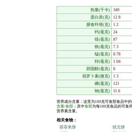
热量(千卡)
349
蛋白质(克)
12.8
膳食纤维(克)
1.2
钙(毫克)
24
镁(毫克)
87
铁(毫克)
7.3
锰(毫克)
0.78
锌(毫克)
1.04
胆固醇(毫克)
0
胡罗卜素(微克)
1.3
磷(毫克)
121
钠(毫克)
11.6
营养成分含量：这里为100克可食部食品中
含量/食部
：其中
食部
为每100克食品的可
营养素含量。
相关食物：
茯苓夹饼
状元饼