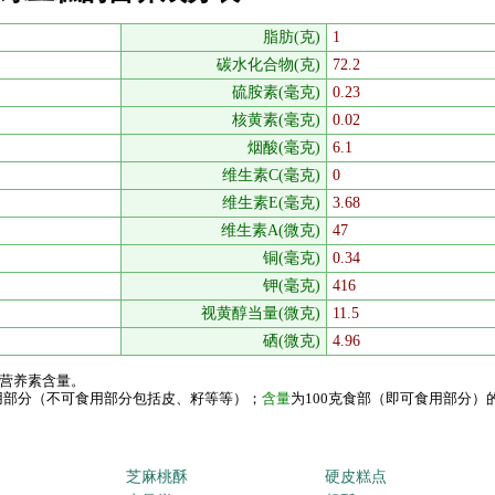
脂肪(克)
1
碳水化合物(克)
72.2
硫胺素(毫克)
0.23
核黄素(毫克)
0.02
烟酸(毫克)
6.1
维生素C(毫克)
0
维生素E(毫克)
3.68
维生素A(微克)
47
铜(毫克)
0.34
钾(毫克)
416
视黄醇当量(微克)
11.5
硒(微克)
4.96
的营养素含量。
食用部分（不可食用部分包括皮、籽等等）；
含量
为100克食部（即可食用部分）
芝麻桃酥
硬皮糕点