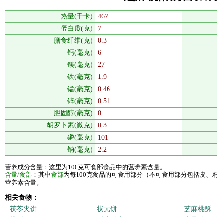
热量(千卡)
467
蛋白质(克)
7
膳食纤维(克)
0.3
钙(毫克)
6
镁(毫克)
27
铁(毫克)
1.9
锰(毫克)
0.46
锌(毫克)
0.51
胆固醇(毫克)
0
胡罗卜素(微克)
0.3
磷(毫克)
101
钠(毫克)
2.2
营养成分含量：这里为100克可食部食品中的营养素含量。
含量/食部
：其中
食部
为每100克食品的可食用部分（不可食用部分包括皮、
营养素含量。
相关食物：
茯苓夹饼
状元饼
芝麻桃酥