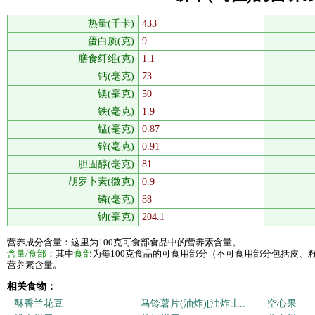
热量(千卡)
433
蛋白质(克)
9
膳食纤维(克)
1.1
钙(毫克)
73
镁(毫克)
50
铁(毫克)
1.9
锰(毫克)
0.87
锌(毫克)
0.91
胆固醇(毫克)
81
胡罗卜素(微克)
0.9
磷(毫克)
88
钠(毫克)
204.1
营养成分含量：这里为100克可食部食品中的营养素含量。
含量/食部
：其中
食部
为每100克食品的可食用部分（不可食用部分包括皮、
营养素含量。
相关食物：
酥香兰花豆
马铃薯片(油炸)[油炸土..
空心果