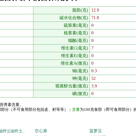
脂肪(克)
12.9
碳水化合物(克)
71.8
硫胺素(毫克)
0
核黄素(毫克)
0
烟酸(毫克)
0
维生素C(毫克)
7
维生素E(毫克)
0
维生素A(微克)
0
铜(毫克)
0.3
钾(毫克)
52
视黄醇当量(微克)
3.9
硒(微克)
0
的营养素含量。
食用部分（不可食用部分包括皮、籽等等）；
含量
为100克食部（即可食用部分）
炸)[油炸土..
空心果
菠萝豆