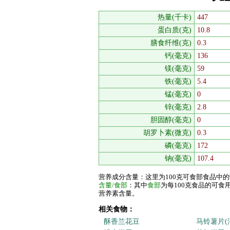
热量(千卡)
447
蛋白质(克)
10.8
膳食纤维(克)
0.3
钙(毫克)
136
镁(毫克)
59
铁(毫克)
5.4
锰(毫克)
0
锌(毫克)
2.8
胆固醇(毫克)
0
胡罗卜素(微克)
0.3
磷(毫克)
172
钠(毫克)
107.4
营养成分含量：这里为100克可食部食品中
含量/食部
：其中
食部
为每100克食品的可
营养素含量。
相关食物：
酥香兰花豆
马铃薯片(油