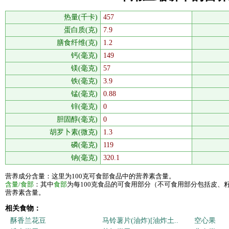
热量(千卡)
457
蛋白质(克)
7.9
膳食纤维(克)
1.2
钙(毫克)
149
镁(毫克)
57
铁(毫克)
3.9
锰(毫克)
0.88
锌(毫克)
0
胆固醇(毫克)
0
胡罗卜素(微克)
1.3
磷(毫克)
119
钠(毫克)
320.1
营养成分含量：这里为100克可食部食品中的营养素含量。
含量/食部
：其中
食部
为每100克食品的可食用部分（不可食用部分包括皮、
营养素含量。
相关食物：
酥香兰花豆
马铃薯片(油炸)[油炸土..
空心果