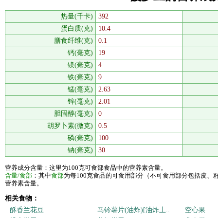
热量(千卡)
392
蛋白质(克)
10.4
膳食纤维(克)
0.1
钙(毫克)
19
镁(毫克)
4
铁(毫克)
9
锰(毫克)
2.63
锌(毫克)
2.01
胆固醇(毫克)
0
胡罗卜素(微克)
0.5
磷(毫克)
100
钠(毫克)
30
营养成分含量：这里为100克可食部食品中的营养素含量。
含量/食部
：其中
食部
为每100克食品的可食用部分（不可食用部分包括皮、
营养素含量。
相关食物：
酥香兰花豆
马铃薯片(油炸)[油炸土..
空心果