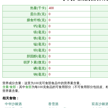
热量(千卡)
400
蛋白质(克)
0
膳食纤维(克)
0
钙(毫克)
0
镁(毫克)
0
铁(毫克)
0
锰(毫克)
0
锌(毫克)
0
胆固醇(毫克)
0
胡罗卜素(微克)
0
磷(毫克)
0
钠(毫克)
0
营养成分含量：这里为100克可食部食品中的营养素含量。
含量/食部
：其中
食部
为每100克食品的可食用部分（不可食用部分包括皮、
营养素含量。
相关食物：
中华沙棘酒
香雪酒
双喜沙棘