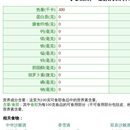
热量(千卡)
400
蛋白质(克)
0
膳食纤维(克)
0
钙(毫克)
0
镁(毫克)
0
铁(毫克)
0
锰(毫克)
0
锌(毫克)
0
胆固醇(毫克)
0
胡罗卜素(微克)
0
磷(毫克)
0
钠(毫克)
0
营养成分含量：这里为100克可食部食品中的营养素含量。
含量/食部
：其中
食部
为每100克食品的可食用部分（不可食用部分包括皮、
营养素含量。
相关食物：
中华沙棘酒
香雪酒
双喜沙棘