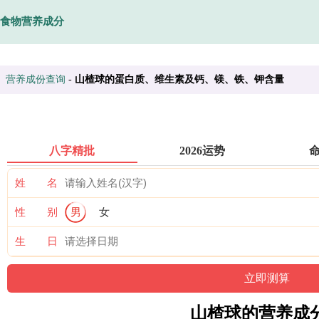
食物营养成分
营养成份查询
-
山楂球的蛋白质、维生素及钙、镁、铁、钾含量
八字精批
2026运势
姓 名
性 别
男
女
生 日
山楂球的营养成