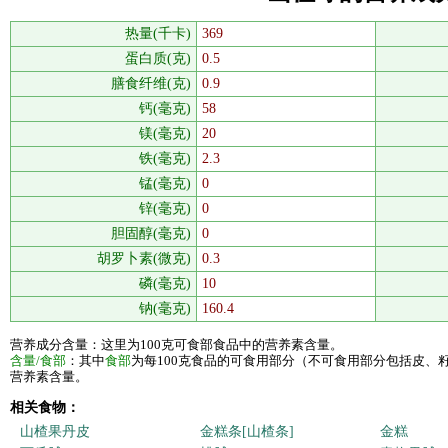
热量(千卡)
369
蛋白质(克)
0.5
膳食纤维(克)
0.9
钙(毫克)
58
镁(毫克)
20
铁(毫克)
2.3
锰(毫克)
0
锌(毫克)
0
胆固醇(毫克)
0
胡罗卜素(微克)
0.3
磷(毫克)
10
钠(毫克)
160.4
营养成分含量：这里为100克可食部食品中的营养素含量。
含量/食部
：其中
食部
为每100克食品的可食用部分（不可食用部分包括皮、
营养素含量。
相关食物：
山楂果丹皮
金糕条[山楂条]
金糕