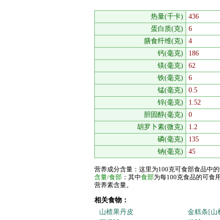
热量(千卡)
436
蛋白质(克)
6
膳食纤维(克)
4
钙(毫克)
186
镁(毫克)
62
铁(毫克)
6
锰(毫克)
0.5
锌(毫克)
1.52
胆固醇(毫克)
0
胡罗卜素(微克)
1.2
磷(毫克)
135
钠(毫克)
45
营养成分含量：这里为100克可食部食品中
含量/食部
：其中
食部
为每100克食品的可
营养素含量。
相关食物：
山楂果丹皮
金糕条[山