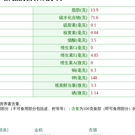
脂肪(克)
13.9
碳水化合物(克)
71.6
硫胺素(毫克)
0.1
核黄素(毫克)
0.04
烟酸(毫克)
3.5
维生素C(毫克)
0
维生素E(毫克)
4.85
维生素A(微克)
0
铜(毫克)
0.3
钾(毫克)
148
视黄醇当量(微克)
3.3
硒(微克)
1.14
的营养素含量。
食用部分（不可食用部分包括皮、籽等等）；
含量
为100克食部（即可食用部分）
楂条]
金糕
杏脯