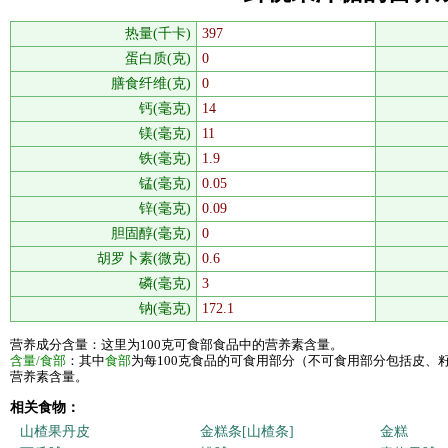
热量(千卡)
397
蛋白质(克)
0
膳食纤维(克)
0
钙(毫克)
14
镁(毫克)
11
铁(毫克)
1.9
锰(毫克)
0.05
锌(毫克)
0.09
胆固醇(毫克)
0
胡罗卜素(微克)
0.6
磷(毫克)
3
钠(毫克)
172.1
营养成分含量：这里为100克可食部食品中的营养素含量。
含量/食部
：其中
食部
为每100克食品的可食用部分（不可食用部分包括皮、
营养素含量。
相关食物：
山楂果丹皮
金糕条[山楂条]
金糕