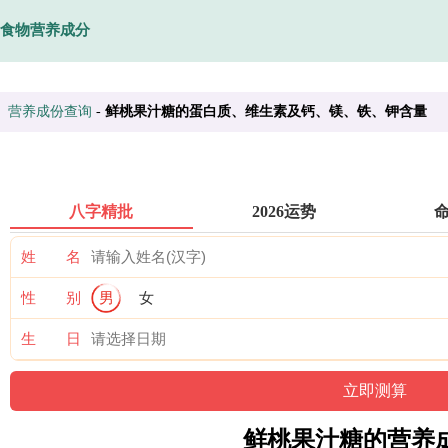
食物营养成分
营养成份查询
-
鲜桃果汁糖的蛋白质、维生素及钙、镁、铁、钾含量
八字精批
2026运势
姓 名
性 别
男
女
生 日
鲜桃果汁糖的营养