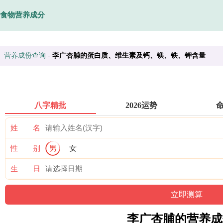
食物营养成分
营养成份查询
-
李广杏脯的蛋白质、维生素及钙、镁、铁、钾含量
八字精批
2026运势
姓 名
性 别
男
女
生 日
李广杏脯的营养成