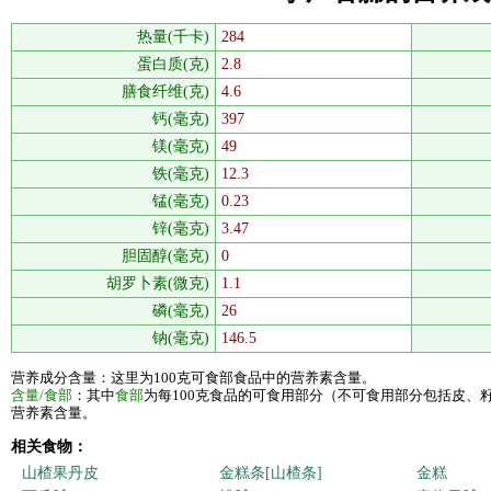
热量(千卡)
284
蛋白质(克)
2.8
膳食纤维(克)
4.6
钙(毫克)
397
镁(毫克)
49
铁(毫克)
12.3
锰(毫克)
0.23
锌(毫克)
3.47
胆固醇(毫克)
0
胡罗卜素(微克)
1.1
磷(毫克)
26
钠(毫克)
146.5
营养成分含量：这里为100克可食部食品中的营养素含量。
含量/食部
：其中
食部
为每100克食品的可食用部分（不可食用部分包括皮、
营养素含量。
相关食物：
山楂果丹皮
金糕条[山楂条]
金糕