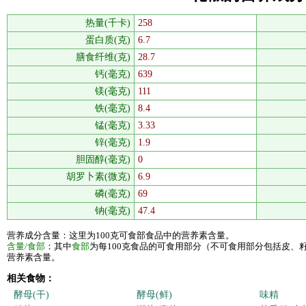
热量(千卡)
258
蛋白质(克)
6.7
膳食纤维(克)
28.7
钙(毫克)
639
镁(毫克)
111
铁(毫克)
8.4
锰(毫克)
3.33
锌(毫克)
1.9
胆固醇(毫克)
0
胡罗卜素(微克)
6.9
磷(毫克)
69
钠(毫克)
47.4
营养成分含量：这里为100克可食部食品中的营养素含量。
含量/食部
：其中
食部
为每100克食品的可食用部分（不可食用部分包括皮、
营养素含量。
相关食物：
酵母(干)
酵母(鲜)
味精