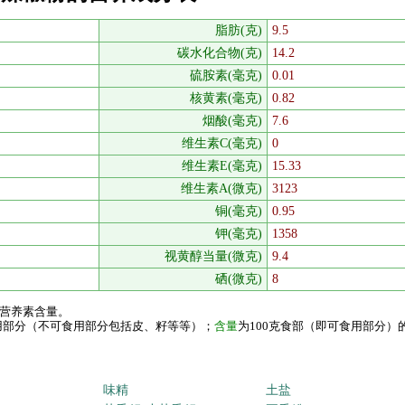
脂肪(克)
9.5
碳水化合物(克)
14.2
硫胺素(毫克)
0.01
核黄素(毫克)
0.82
烟酸(毫克)
7.6
维生素C(毫克)
0
维生素E(毫克)
15.33
维生素A(微克)
3123
铜(毫克)
0.95
钾(毫克)
1358
视黄醇当量(微克)
9.4
硒(微克)
8
的营养素含量。
食用部分（不可食用部分包括皮、籽等等）；
含量
为100克食部（即可食用部分）
味精
土盐