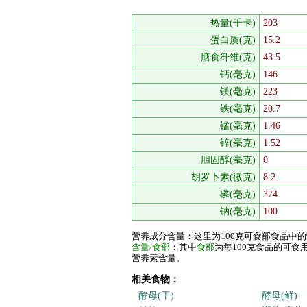
热量(千卡)
203
蛋白质(克)
15.2
膳食纤维(克)
43.5
钙(毫克)
146
镁(毫克)
223
铁(毫克)
20.7
锰(毫克)
1.46
锌(毫克)
1.52
胆固醇(毫克)
0
胡罗卜素(微克)
8.2
磷(毫克)
374
钠(毫克)
100
营养成分含量：这里为100克可食部食品中
含量/食部
：其中
食部
为每100克食品的可
营养素含量。
相关食物：
酵母(干)
酵母(鲜)