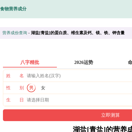
食物营养成分
营养成份查询
-
湖盐[青盐]的蛋白质、维生素及钙、镁、铁、钾含量
八字精批
2026运势
姓 名
性 别
男
女
生 日
湖盐[青盐]的营养