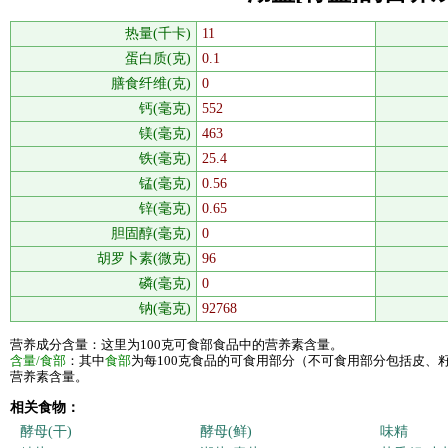
热量(千卡)
11
蛋白质(克)
0.1
膳食纤维(克)
0
钙(毫克)
552
镁(毫克)
463
铁(毫克)
25.4
锰(毫克)
0.56
锌(毫克)
0.65
胆固醇(毫克)
0
胡罗卜素(微克)
96
磷(毫克)
0
钠(毫克)
92768
营养成分含量：这里为100克可食部食品中的营养素含量。
含量/食部
：其中
食部
为每100克食品的可食用部分（不可食用部分包括皮、
营养素含量。
相关食物：
酵母(干)
酵母(鲜)
味精