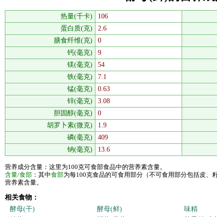
热量(千卡)
106
蛋白质(克)
2.6
膳食纤维(克)
0
钙(毫克)
9
镁(毫克)
54
铁(毫克)
7.1
锰(毫克)
0.63
锌(毫克)
3.08
胆固醇(毫克)
0
胡罗卜素(微克)
1.9
磷(毫克)
409
钠(毫克)
13.6
营养成分含量：这里为100克可食部食品中的营养素含量。
含量/食部
：其中
食部
为每100克食品的可食用部分（不可食用部分包括皮、
营养素含量。
相关食物：
酵母(干)
酵母(鲜)
味精