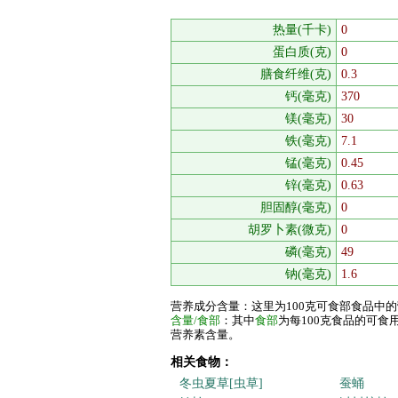
热量(千卡)
0
蛋白质(克)
0
膳食纤维(克)
0.3
钙(毫克)
370
镁(毫克)
30
铁(毫克)
7.1
锰(毫克)
0.45
锌(毫克)
0.63
胆固醇(毫克)
0
胡罗卜素(微克)
0
磷(毫克)
49
钠(毫克)
1.6
营养成分含量：这里为100克可食部食品中
含量/食部
：其中
食部
为每100克食品的可
营养素含量。
相关食物：
冬虫夏草[虫草]
蚕蛹