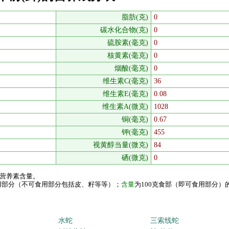
脂肪(克)
0
碳水化合物(克)
0
硫胺素(毫克)
0
核黄素(毫克)
0
烟酸(毫克)
0
维生素C(毫克)
36
维生素E(毫克)
0.08
维生素A(微克)
1028
铜(毫克)
0.67
钾(毫克)
455
视黄醇当量(微克)
84
硒(微克)
0
的营养素含量。
食用部分（不可食用部分包括皮、籽等等）；
含量
为100克食部（即可食用部分）
水蛇
三索线蛇