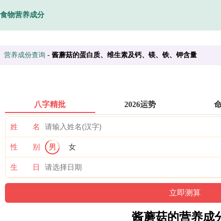
食物营养成分
营养成份查询
-
酱蘑菇的蛋白质、维生素及钙、镁、铁、钾含量
八字精批
2026运势
姓 名
性 别
男
女
生 日
酱蘑菇的营养成