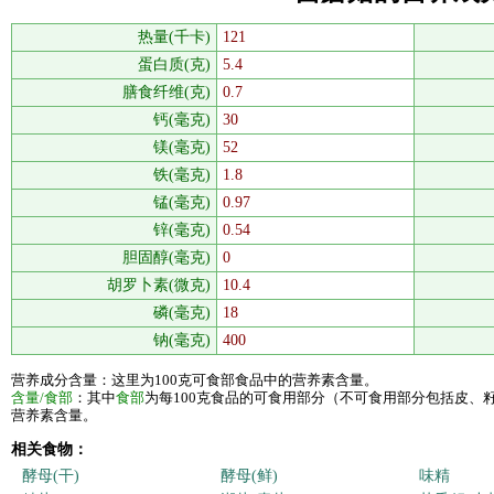
热量(千卡)
121
蛋白质(克)
5.4
膳食纤维(克)
0.7
钙(毫克)
30
镁(毫克)
52
铁(毫克)
1.8
锰(毫克)
0.97
锌(毫克)
0.54
胆固醇(毫克)
0
胡罗卜素(微克)
10.4
磷(毫克)
18
钠(毫克)
400
营养成分含量：这里为100克可食部食品中的营养素含量。
含量/食部
：其中
食部
为每100克食品的可食用部分（不可食用部分包括皮、
营养素含量。
相关食物：
酵母(干)
酵母(鲜)
味精