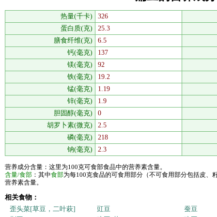
热量(千卡)
326
蛋白质(克)
25.3
膳食纤维(克)
6.5
钙(毫克)
137
镁(毫克)
92
铁(毫克)
19.2
锰(毫克)
1.19
锌(毫克)
1.9
胆固醇(毫克)
0
胡罗卜素(微克)
2.5
磷(毫克)
218
钠(毫克)
2.3
营养成分含量：这里为100克可食部食品中的营养素含量。
含量/食部
：其中
食部
为每100克食品的可食用部分（不可食用部分包括皮、
营养素含量。
相关食物：
歪头菜[草豆，二叶萩]
豇豆
蚕豆