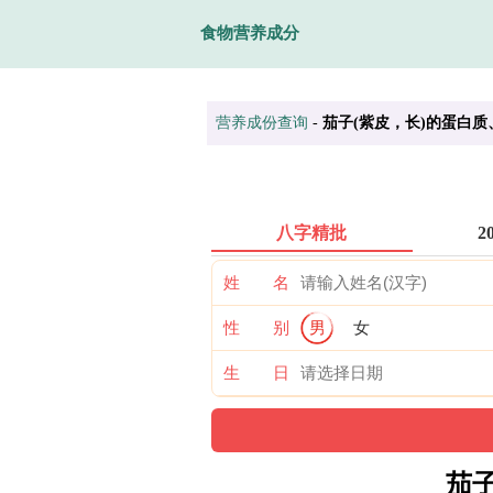
食物营养成分
营养成份查询
-
茄子(紫皮，长)的蛋白
八字精批
2
姓 名
性 别
男
女
生 日
茄