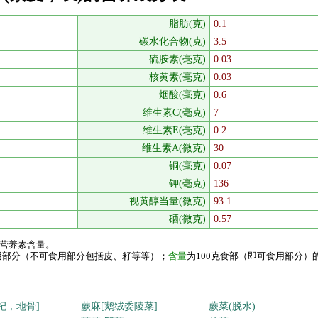
脂肪(克)
0.1
碳水化合物(克)
3.5
硫胺素(毫克)
0.03
核黄素(毫克)
0.03
烟酸(毫克)
0.6
维生素C(毫克)
7
维生素E(毫克)
0.2
维生素A(微克)
30
铜(毫克)
0.07
钾(毫克)
136
视黄醇当量(微克)
93.1
硒(微克)
0.57
的营养素含量。
食用部分（不可食用部分包括皮、籽等等）；
含量
为100克食部（即可食用部分）
杞，地骨]
蕨麻[鹅绒委陵菜]
蕨菜(脱水)