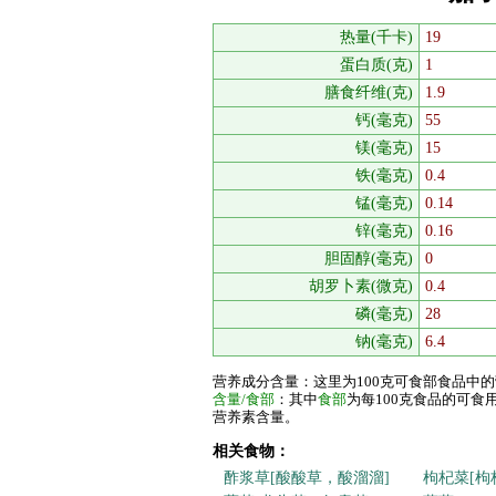
热量(千卡)
19
蛋白质(克)
1
膳食纤维(克)
1.9
钙(毫克)
55
镁(毫克)
15
铁(毫克)
0.4
锰(毫克)
0.14
锌(毫克)
0.16
胆固醇(毫克)
0
胡罗卜素(微克)
0.4
磷(毫克)
28
钠(毫克)
6.4
营养成分含量：这里为100克可食部食品中
含量/食部
：其中
食部
为每100克食品的可
营养素含量。
相关食物：
酢浆草[酸酸草，酸溜溜]
枸杞菜[枸