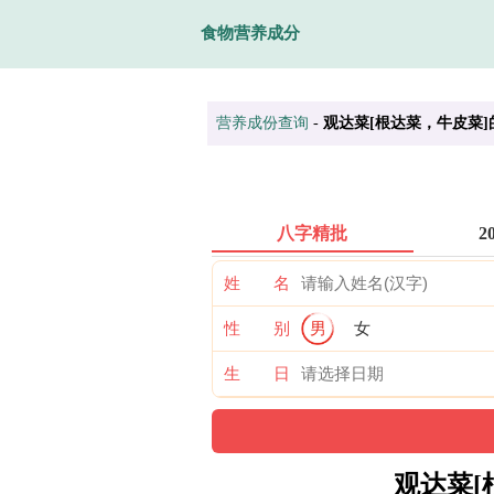
食物营养成分
营养成份查询
-
观达菜[根达菜，牛皮菜
八字精批
2
姓 名
性 别
男
女
生 日
观达菜[