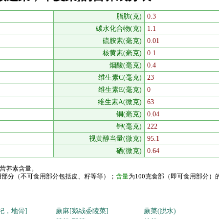
脂肪(克)
0.3
碳水化合物(克)
1.1
硫胺素(毫克)
0.01
核黄素(毫克)
0.1
烟酸(毫克)
0.4
维生素C(毫克)
23
维生素E(毫克)
0
维生素A(微克)
63
铜(毫克)
0.04
钾(毫克)
222
视黄醇当量(微克)
95.1
硒(微克)
0.64
的营养素含量。
食用部分（不可食用部分包括皮、籽等等）；
含量
为100克食部（即可食用部分）
杞，地骨]
蕨麻[鹅绒委陵菜]
蕨菜(脱水)