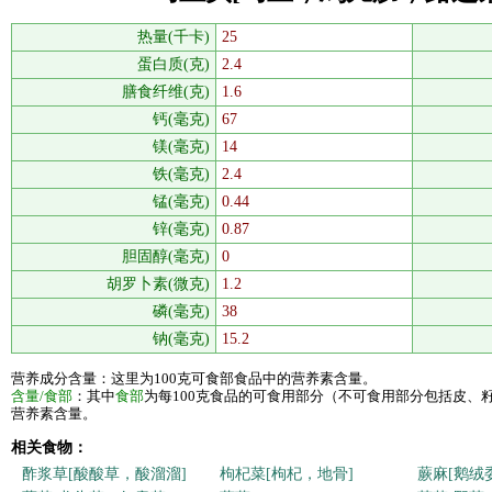
热量(千卡)
25
蛋白质(克)
2.4
膳食纤维(克)
1.6
钙(毫克)
67
镁(毫克)
14
铁(毫克)
2.4
锰(毫克)
0.44
锌(毫克)
0.87
胆固醇(毫克)
0
胡罗卜素(微克)
1.2
磷(毫克)
38
钠(毫克)
15.2
营养成分含量：这里为100克可食部食品中的营养素含量。
含量/食部
：其中
食部
为每100克食品的可食用部分（不可食用部分包括皮、
营养素含量。
相关食物：
酢浆草[酸酸草，酸溜溜]
枸杞菜[枸杞，地骨]
蕨麻[鹅绒