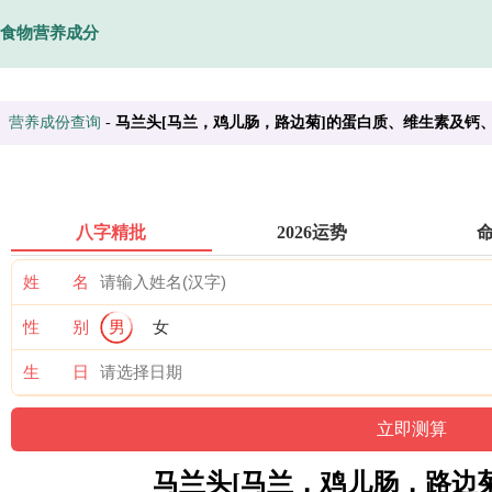
食物营养成分
营养成份查询
-
马兰头[马兰，鸡儿肠，路边菊]的蛋白质、维生素及钙
八字精批
2026运势
姓 名
性 别
男
女
生 日
马兰头[马兰，鸡儿肠，路边