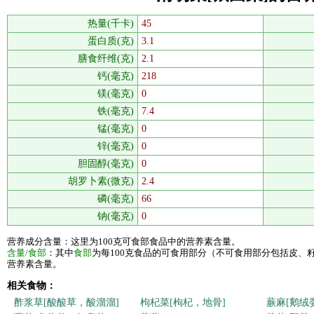
热量(千卡)
45
蛋白质(克)
3.1
膳食纤维(克)
2.1
钙(毫克)
218
镁(毫克)
0
铁(毫克)
7.4
锰(毫克)
0
锌(毫克)
0
胆固醇(毫克)
0
胡罗卜素(微克)
2.4
磷(毫克)
66
钠(毫克)
0
营养成分含量：这里为100克可食部食品中的营养素含量。
含量/食部
：其中
食部
为每100克食品的可食用部分（不可食用部分包括皮、
营养素含量。
相关食物：
酢浆草[酸酸草，酸溜溜]
枸杞菜[枸杞，地骨]
蕨麻[鹅绒