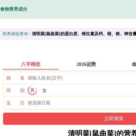
食物营养成分
营养成份查询
-
清明菜[鼠曲菜]的蛋白质、维生素及钙、镁、铁、钾含
八字精批
2026运势
姓 名
性 别
男
女
生 日
清明菜[鼠曲菜]的营