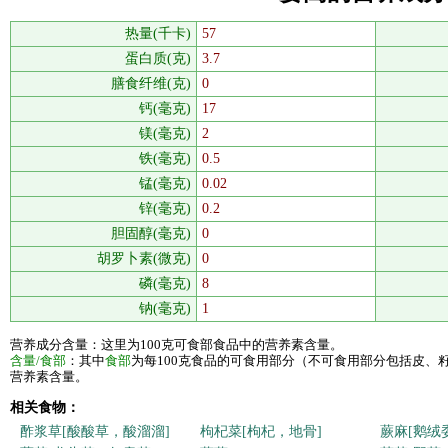
热量(千卡)
57
蛋白质(克)
3.7
膳食纤维(克)
0
钙(毫克)
17
镁(毫克)
2
铁(毫克)
0.5
锰(毫克)
0.02
锌(毫克)
0.2
胆固醇(毫克)
0
胡罗卜素(微克)
0
磷(毫克)
8
钠(毫克)
1
营养成分含量：这里为100克可食部食品中的营养素含量。
含量/食部
：其中
食部
为每100克食品的可食用部分（不可食用部分包括皮、
营养素含量。
相关食物：
酢浆草[酸酸草，酸溜溜]
枸杞菜[枸杞，地骨]
蕨麻[鹅绒