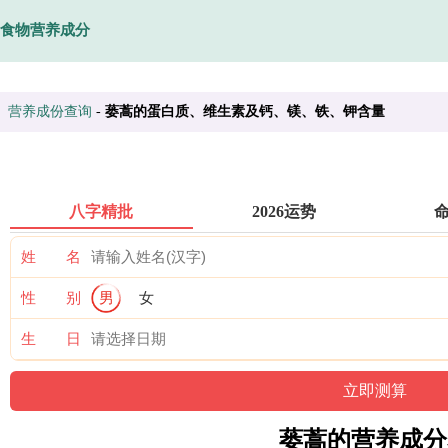
食物营养成分
营养成份查询
-
蒌蒿的蛋白质、维生素及钙、镁、铁、钾含量
八字精批
2026运势
姓 名
性 别
男
女
生 日
蒌蒿的营养成分