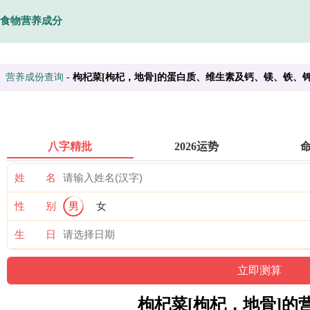
食物营养成分
营养成份查询
-
枸杞菜[枸杞，地骨]的蛋白质、维生素及钙、镁、铁、
八字精批
2026运势
姓 名
性 别
男
女
生 日
枸杞菜[枸杞，地骨]的