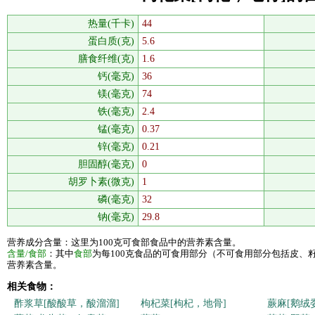
热量(千卡)
44
蛋白质(克)
5.6
膳食纤维(克)
1.6
钙(毫克)
36
镁(毫克)
74
铁(毫克)
2.4
锰(毫克)
0.37
锌(毫克)
0.21
胆固醇(毫克)
0
胡罗卜素(微克)
1
磷(毫克)
32
钠(毫克)
29.8
营养成分含量：这里为100克可食部食品中的营养素含量。
含量/食部
：其中
食部
为每100克食品的可食用部分（不可食用部分包括皮、
营养素含量。
相关食物：
酢浆草[酸酸草，酸溜溜]
枸杞菜[枸杞，地骨]
蕨麻[鹅绒