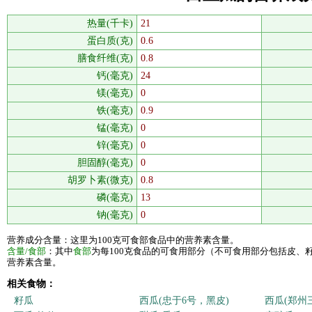
热量(千卡)
21
蛋白质(克)
0.6
膳食纤维(克)
0.8
钙(毫克)
24
镁(毫克)
0
铁(毫克)
0.9
锰(毫克)
0
锌(毫克)
0
胆固醇(毫克)
0
胡罗卜素(微克)
0.8
磷(毫克)
13
钠(毫克)
0
营养成分含量：这里为100克可食部食品中的营养素含量。
含量/食部
：其中
食部
为每100克食品的可食用部分（不可食用部分包括皮、
营养素含量。
相关食物：
籽瓜
西瓜(忠于6号，黑皮)
西瓜(郑州