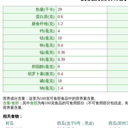
热量(千卡)
29
蛋白质(克)
0.6
膳食纤维(克)
1.2
钙(毫克)
4
镁(毫克)
10
铁(毫克)
0.4
锰(毫克)
0.36
锌(毫克)
0.39
胆固醇(毫克)
0
胡罗卜素(微克)
0.4
磷(毫克)
18
钠(毫克)
1.4
营养成分含量：这里为100克可食部食品中的营养素含量。
含量/食部
：其中
食部
为每100克食品的可食用部分（不可食用部分包括皮、
营养素含量。
相关食物：
籽瓜
西瓜(忠于6号，黑皮)
西瓜(郑州