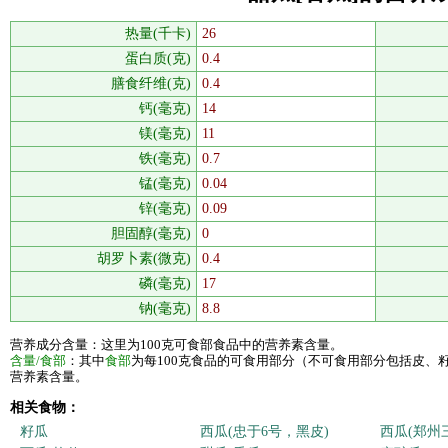
热量(千卡)
26
蛋白质(克)
0.4
膳食纤维(克)
0.4
钙(毫克)
14
镁(毫克)
11
铁(毫克)
0.7
锰(毫克)
0.04
锌(毫克)
0.09
胆固醇(毫克)
0
胡罗卜素(微克)
0.4
磷(毫克)
17
钠(毫克)
8.8
营养成分含量：这里为100克可食部食品中的营养素含量。
含量/食部
：其中
食部
为每100克食品的可食用部分（不可食用部分包括皮、
营养素含量。
相关食物：
籽瓜
西瓜(忠于6号，黑皮)
西瓜(郑州