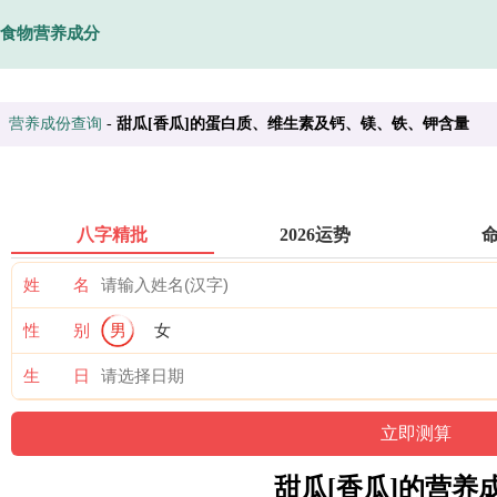
食物营养成分
营养成份查询
-
甜瓜[香瓜]的蛋白质、维生素及钙、镁、铁、钾含量
八字精批
2026运势
姓 名
性 别
男
女
生 日
甜瓜[香瓜]的营养