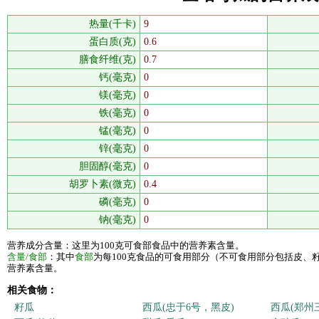
热量(千卡)
9
蛋白质(克)
0.6
膳食纤维(克)
0.7
钙(毫克)
0
镁(毫克)
0
铁(毫克)
0
锰(毫克)
0
锌(毫克)
0
胆固醇(毫克)
0
胡罗卜素(微克)
0.4
磷(毫克)
0
钠(毫克)
0
营养成分含量：这里为100克可食部食品中的营养素含量。
含量/食部
：其中
食部
为每100克食品的可食用部分（不可食用部分包括皮、
营养素含量。
相关食物：
籽瓜
西瓜(忠于6号，黑皮)
西瓜(郑州