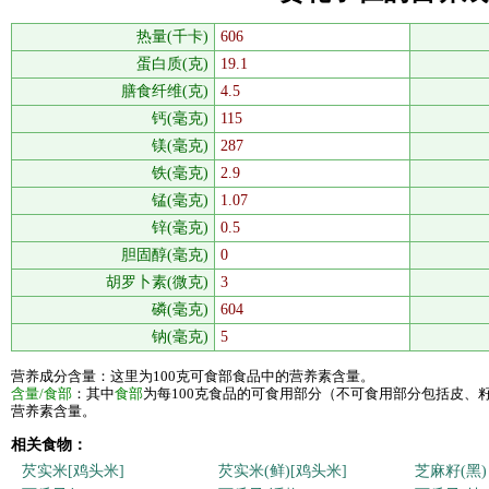
热量(千卡)
606
蛋白质(克)
19.1
膳食纤维(克)
4.5
钙(毫克)
115
镁(毫克)
287
铁(毫克)
2.9
锰(毫克)
1.07
锌(毫克)
0.5
胆固醇(毫克)
0
胡罗卜素(微克)
3
磷(毫克)
604
钠(毫克)
5
营养成分含量：这里为100克可食部食品中的营养素含量。
含量/食部
：其中
食部
为每100克食品的可食用部分（不可食用部分包括皮、
营养素含量。
相关食物：
芡实米[鸡头米]
芡实米(鲜)[鸡头米]
芝麻籽(黑)