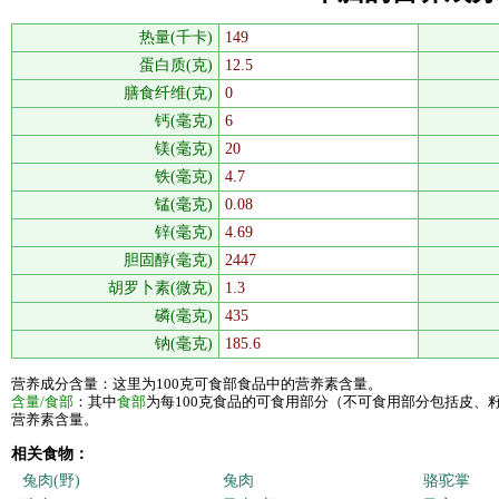
热量(千卡)
149
蛋白质(克)
12.5
膳食纤维(克)
0
钙(毫克)
6
镁(毫克)
20
铁(毫克)
4.7
锰(毫克)
0.08
锌(毫克)
4.69
胆固醇(毫克)
2447
胡罗卜素(微克)
1.3
磷(毫克)
435
钠(毫克)
185.6
营养成分含量：这里为100克可食部食品中的营养素含量。
含量/食部
：其中
食部
为每100克食品的可食用部分（不可食用部分包括皮、
营养素含量。
相关食物：
兔肉(野)
兔肉
骆驼掌