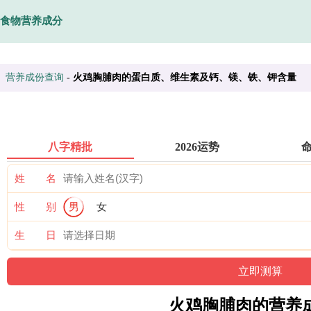
食物营养成分
营养成份查询
-
火鸡胸脯肉的蛋白质、维生素及钙、镁、铁、钾含量
八字精批
2026运势
姓 名
性 别
男
女
生 日
火鸡胸脯肉的营养