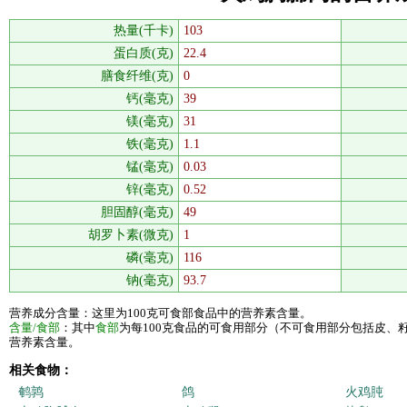
热量(千卡)
103
蛋白质(克)
22.4
膳食纤维(克)
0
钙(毫克)
39
镁(毫克)
31
铁(毫克)
1.1
锰(毫克)
0.03
锌(毫克)
0.52
胆固醇(毫克)
49
胡罗卜素(微克)
1
磷(毫克)
116
钠(毫克)
93.7
营养成分含量：这里为100克可食部食品中的营养素含量。
含量/食部
：其中
食部
为每100克食品的可食用部分（不可食用部分包括皮、
营养素含量。
相关食物：
鹌鹑
鸽
火鸡肫