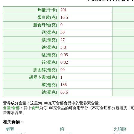
热量(千卡)
201
蛋白质(克)
16.5
膳食纤维(克)
0
钙(毫克)
30
镁(毫克)
27
铁(毫克)
3.8
锰(毫克)
0.05
锌(毫克)
0.82
胆固醇(毫克)
99
胡罗卜素(微克)
1
磷(毫克)
136
钠(毫克)
63.6
营养成分含量：这里为100克可食部食品中的营养素含量。
含量/食部
：其中
食部
为每100克食品的可食用部分（不可食用部分包括皮、
营养素含量。
相关食物：
鹌鹑
鸽
火鸡肫