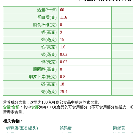
热量(千卡)
60
蛋白质(克)
11.6
膳食纤维(克)
0
钙(毫克)
9
镁(毫克)
15
铁(毫克)
1.6
锰(毫克)
0.02
锌(毫克)
0.02
胆固醇(毫克)
0
胡罗卜素(微克)
0.8
磷(毫克)
18
钠(毫克)
79.4
营养成分含量：这里为100克可食部食品中的营养素含量。
含量/食部
：其中
食部
为每100克食品的可食用部分（不可食用部分包括皮、
营养素含量。
相关食物：
鹌鹑蛋(五香罐头)
鹌鹑蛋
鹅蛋黄