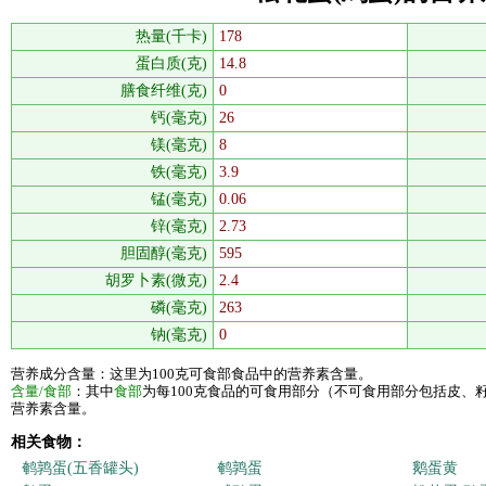
热量(千卡)
178
蛋白质(克)
14.8
膳食纤维(克)
0
钙(毫克)
26
镁(毫克)
8
铁(毫克)
3.9
锰(毫克)
0.06
锌(毫克)
2.73
胆固醇(毫克)
595
胡罗卜素(微克)
2.4
磷(毫克)
263
钠(毫克)
0
营养成分含量：这里为100克可食部食品中的营养素含量。
含量/食部
：其中
食部
为每100克食品的可食用部分（不可食用部分包括皮、
营养素含量。
相关食物：
鹌鹑蛋(五香罐头)
鹌鹑蛋
鹅蛋黄