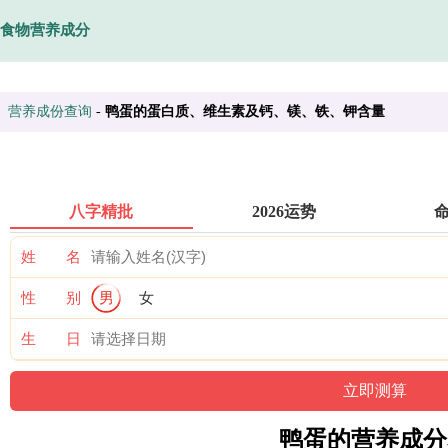
食物营养成分
营养成份查询
-
鸭蛋的蛋白质、维生素及钙、镁、铁、钾含量
八字精批
2026运势
姓 名
性 别
男
女
生 日
鸭蛋的营养成分