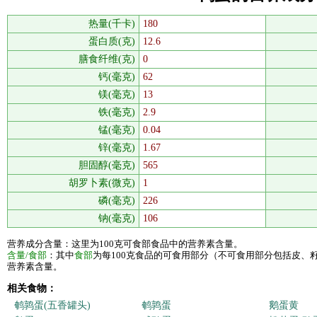
热量(千卡)
180
蛋白质(克)
12.6
膳食纤维(克)
0
钙(毫克)
62
镁(毫克)
13
铁(毫克)
2.9
锰(毫克)
0.04
锌(毫克)
1.67
胆固醇(毫克)
565
胡罗卜素(微克)
1
磷(毫克)
226
钠(毫克)
106
营养成分含量：这里为100克可食部食品中的营养素含量。
含量/食部
：其中
食部
为每100克食品的可食用部分（不可食用部分包括皮、
营养素含量。
相关食物：
鹌鹑蛋(五香罐头)
鹌鹑蛋
鹅蛋黄