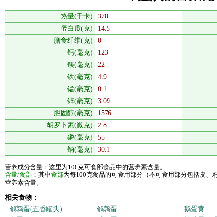
热量(千卡)
378
蛋白质(克)
14.5
膳食纤维(克)
0
钙(毫克)
123
镁(毫克)
22
铁(毫克)
4.9
锰(毫克)
0.1
锌(毫克)
3.09
胆固醇(毫克)
1576
胡罗卜素(微克)
2.8
磷(毫克)
55
钠(毫克)
30.1
营养成分含量：这里为100克可食部食品中的营养素含量。
含量/食部
：其中
食部
为每100克食品的可食用部分（不可食用部分包括皮、
营养素含量。
相关食物：
鹌鹑蛋(五香罐头)
鹌鹑蛋
鹅蛋黄