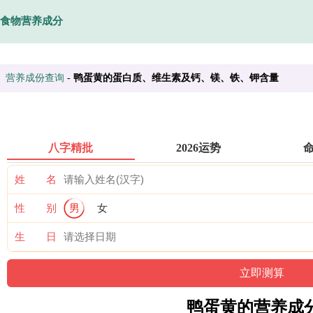
食物营养成分
营养成份查询
-
鸭蛋黄的蛋白质、维生素及钙、镁、铁、钾含量
八字精批
2026运势
姓 名
性 别
男
女
生 日
鸭蛋黄的营养成