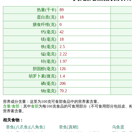
热量(千卡)
89
蛋白质(克)
18
膳食纤维(克)
0
钙(毫克)
42
镁(毫克)
18
铁(毫克)
2.5
锰(毫克)
2.22
锌(毫克)
1.97
胆固醇(毫克)
126
胡罗卜素(微克)
1.4
磷(毫克)
206
钠(毫克)
70.2
营养成分含量：这里为100克可食部食品中的营养素含量。
含量/食部
：其中
食部
为每100克食品的可食用部分（不可食用部分包括皮、
营养素含量。
相关食物：
章鱼(八爪鱼)[八角鱼]
章鱼[真蛸]
乌鱼蛋