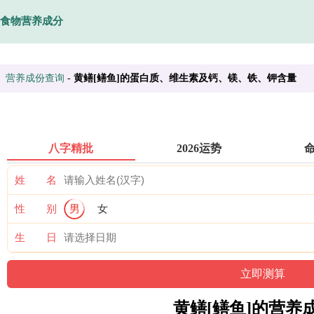
食物营养成分
营养成份查询
-
黄鳝[鳝鱼]的蛋白质、维生素及钙、镁、铁、钾含量
八字精批
2026运势
姓 名
性 别
男
女
生 日
黄鳝[鳝鱼]的营养